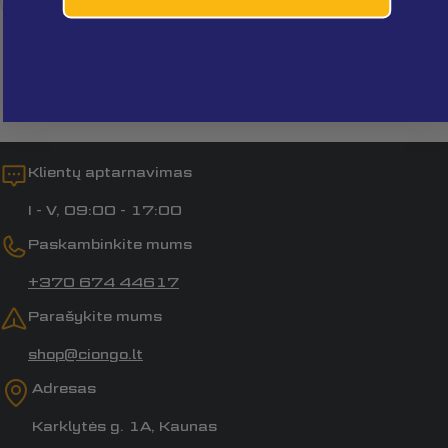
Laukai, pažymėti *, yra privalomi.
Siųsti klausimą
Klientų aptarnavimas
I - V, 09:00 - 17:00
Paskambinkite mums
+370 674 44617
Parašykite mums
shop@ciongo.lt
Adresas
Karklytės g. 1A, Kaunas