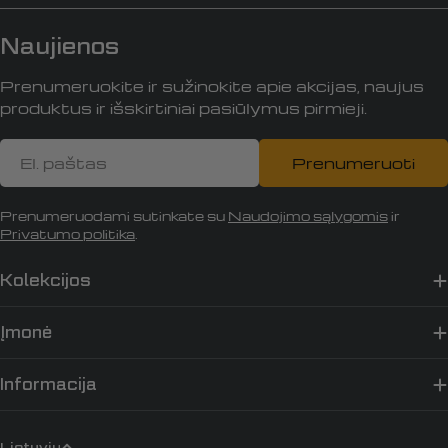
Naujienos
Prenumeruokite ir sužinokite apie akcijas, naujus
produktus ir išskirtiniai pasiūlymus pirmieji.
El.
Prenumeruoti
paštas
Prenumeruodami sutinkate su
Naudojimo sąlygomis
ir
Privatumo politika
.
Kolekcijos
Įmonė
Informacija
K
Lietuvių