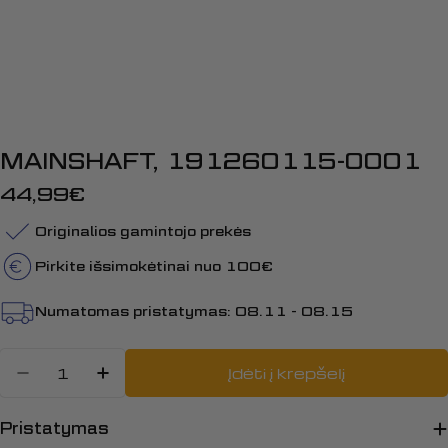
MAINSHAFT, 191260115-0001
Įprasta
44,99€
kaina
Originalios gamintojo prekės
Pirkite išsimokėtinai nuo 100€
Numatomas pristatymas:
08.11 - 08.15
Kiekis
Įdėti į krepšelį
Sumažinti kiekį: MAINSHAFT, 191
Padidinti MAINSHAFT, 1912
Pristatymas