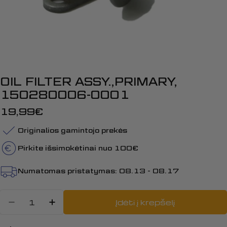
OIL FILTER ASSY.,PRIMARY,
150280006-0001
Įprasta
19,99€
kaina
Originalios gamintojo prekės
Pirkite išsimokėtinai nuo 100€
Numatomas pristatymas:
08.13 - 08.17
Kiekis
Įdėti į krepšelį
Sumažinti kiekį: OIL FILTER ASSY
Padidinti OIL FILTER ASSY.