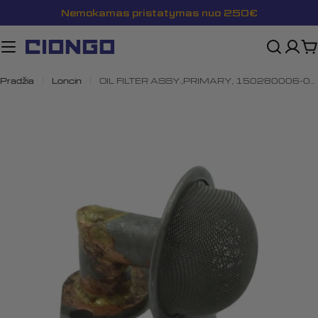
Pereiti
Nemokamas pristatymas nuo 250€
prie
turinio
K
Pradžia
Loncin
OIL FILTER ASSY.,PRIMARY, 150280006-0001
Atidaryti mediją 0 modalyje