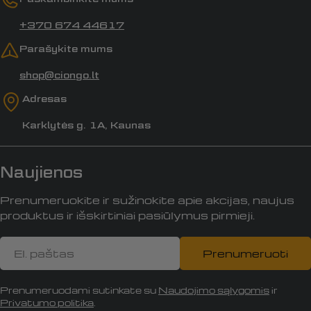
+370 674 44617
Parašykite mums
shop@ciongo.lt
Adresas
Karklytės g. 1A, Kaunas
Naujienos
Prenumeruokite ir sužinokite apie akcijas, naujus
produktus ir išskirtiniai pasiūlymus pirmieji.
El.
Prenumeruoti
paštas
Prenumeruodami sutinkate su
Naudojimo sąlygomis
ir
Privatumo politika
.