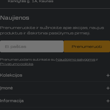
Karklytės g. 1A, Kaunas
Naujienos
Prenumeruokite ir sužinokite apie akcijas, naujus
produktus ir išskirtiniai pasiūlymus pirmieji.
El.
Prenumeruoti
paštas
Prenumeruodami sutinkate su
Naudojimo sąlygomis
ir
Privatumo politika
.
Kolekcijos
Įmonė
Informacija