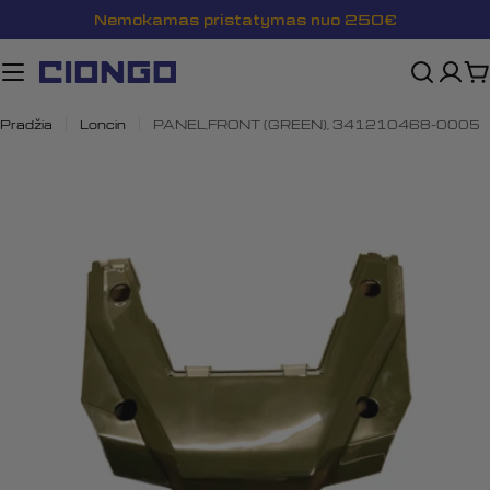
Pereiti
Nemokamas pristatymas nuo 250€
prie
turinio
K
Pradžia
Loncin
PANEL,FRONT (GREEN), 341210468-0005
Atidaryti mediją 0 modalyje