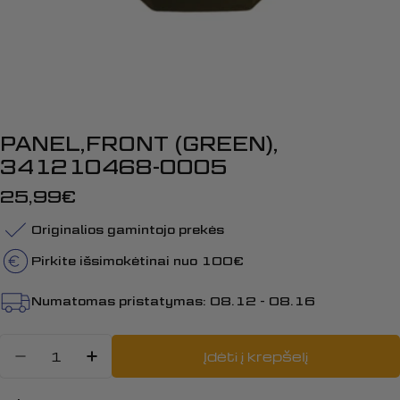
PANEL,FRONT (GREEN),
341210468-0005
Įprasta
25,99€
kaina
Originalios gamintojo prekės
Pirkite išsimokėtinai nuo 100€
Numatomas pristatymas:
08.12 - 08.16
Kiekis
Įdėti į krepšelį
Sumažinti kiekį: PANEL,FRONT (G
Padidinti PANEL,FRONT (GR