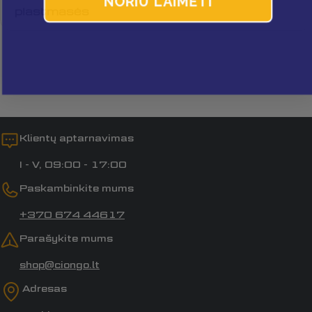
NORIU LAIMĖTI
plastmasės
Laukai, pažymėti *, yra privalomi.
Siųsti klausimą
Klientų aptarnavimas
I - V, 09:00 - 17:00
Paskambinkite mums
+370 674 44617
Parašykite mums
shop@ciongo.lt
Adresas