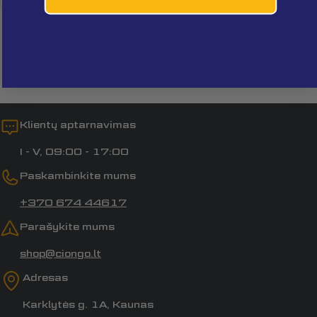
Laukai, pažymėti *, yra privalomi.
Siųsti klausimą
Klientų aptarnavimas
I - V, 09:00 - 17:00
Paskambinkite mums
+370 674 44617
Parašykite mums
shop@ciongo.lt
Adresas
Karklytės g. 1A, Kaunas