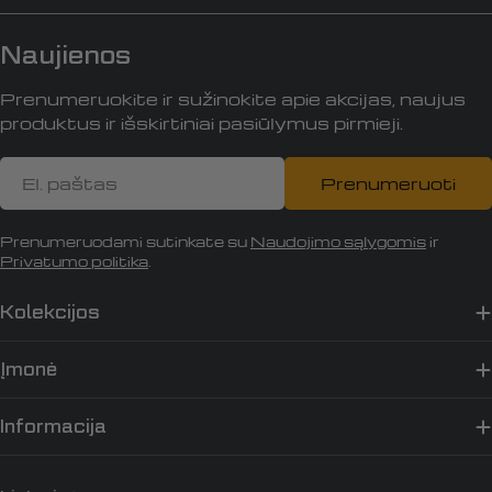
Naujienos
Prenumeruokite ir sužinokite apie akcijas, naujus
produktus ir išskirtiniai pasiūlymus pirmieji.
El.
Prenumeruoti
paštas
Prenumeruodami sutinkate su
Naudojimo sąlygomis
ir
Privatumo politika
.
Kolekcijos
Įmonė
Informacija