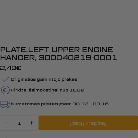
PLATE,LEFT UPPER ENGINE
HANGER, 300040219-0001
Įprasta
2,49€
kaina
Originalios gamintojo prekės
Pirkite išsimokėtinai nuo 100€
Numatomas pristatymas:
08.12 - 08.16
Kiekis
Įdėti į krepšelį
Sumažinti kiekį: PLATE,LEFT UP
Padidinti PLATE,LEFT UPPE