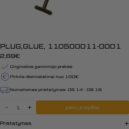
PLUG,GLUE, 110500011-0001
Įprasta
2,69€
kaina
Originalios gamintojo prekės
Pirkite išsimokėtinai nuo 100€
Numatomas pristatymas:
08.14 - 08.18
Kiekis
Įdėti į krepšelį
Sumažinti kiekį: PLUG,GLUE, 1105
Padidinti PLUG,GLUE, 11050
Pristatymas