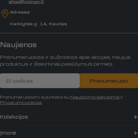
shop@ciongo.lt
Adresas
Karklytės g. 1A, Kaunas
Naujienos
Prenumeruokite ir sužinokite apie akcijas, naujus
produktus ir išskirtiniai pasiūlymus pirmieji.
El.
Prenumeruoti
paštas
Prenumeruodami sutinkate su
Naudojimo sąlygomis
ir
Privatumo politika
.
Kolekcijos
Įmonė