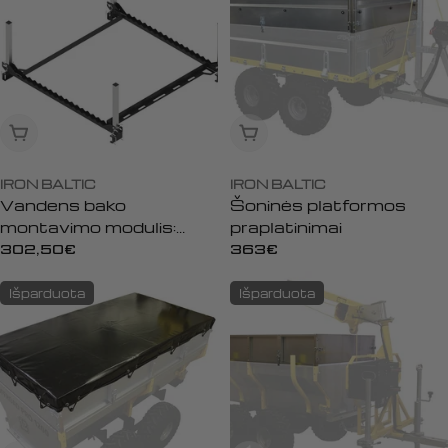
Išparduota
Išparduota
IRON BALTIC
IRON BALTIC
Vandens bako
Šoninės platformos
montavimo modulis:
praplatinimai
Medžio atramos
Įprasta
302,50€
Įprasta
363€
kaina
kaina
Išparduota
Išparduota