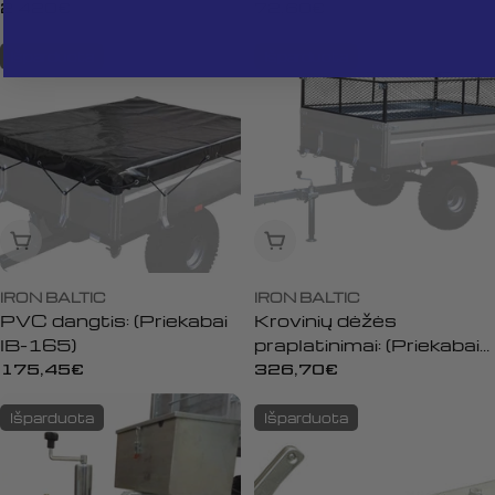
priekaba
Įprasta
2 420€
Įprasta
72,60€
kaina
kaina
Išparduota
Išparduota
Išparduota
Išparduota
IRON BALTIC
IRON BALTIC
PVC dangtis: (Priekabai
Krovinių dėžės
IB-165)
praplatinimai: (Priekabai
IB-165)
Įprasta
175,45€
Įprasta
326,70€
kaina
kaina
Išparduota
Išparduota