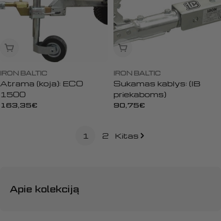
Išparduota
Išparduota
IRON BALTIC
IRON BALTIC
Atrama (koja): ECO
Sukamas kablys: (IB
1500
priekaboms)
Įprasta
163,35€
Įprasta
90,75€
kaina
kaina
1
2
Kitas
Apie kolekciją