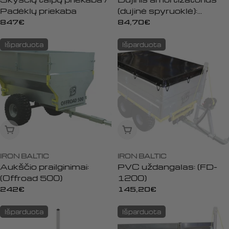
Padėklų priekaba
(dujinė spyruoklė):
(Offroad 500)
Įprasta
847€
Įprasta
84,70€
kaina
kaina
Išparduota
Išparduota
Išparduota
Išparduota
IRON BALTIC
IRON BALTIC
Aukščio prailginimai:
PVC uždangalas: (FD-
(Offroad 500)
1200)
Įprasta
242€
Įprasta
145,20€
kaina
kaina
Išparduota
Išparduota