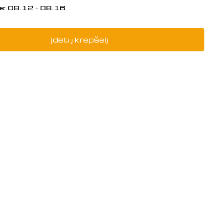
s:
08.12 - 08.16
Įdėti į krepšelį
į: PUMP ASSY.,OIL, 150010131-0001
 PUMP ASSY.,OIL, 150010131-0001 ki