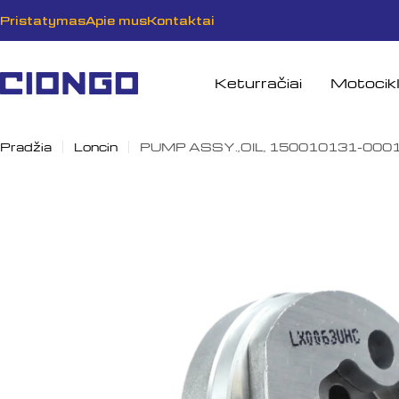
Pereiti
Pristatymas
Apie mus
Kontaktai
prie
turinio
Keturračiai
Motocikl
Pradžia
Loncin
PUMP ASSY.,OIL, 150010131-000