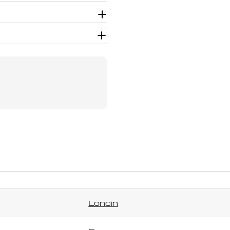
Užduokite klausimą
Jūsų
vardas
Jūsų
el.
paštas
Jūsų
telefonas
Jūsų
pranešimas
Laukai, pažymėti *, yra privalomi.
Siųsti klausimą
Loncin