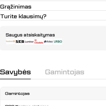
Grąžinimas
Turite klausimų?
Apmokėjimo
Saugus atsiskaitymas
būdai
Savybės
Gamintojas
Gamintojas