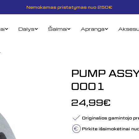
Nemokamas pristatymas nuo 250€
ai
Dalys
Šalmai
Apranga
Aksesu
1
PUMP ASSY.
0001
Įprasta
24,99€
kaina
Originalios gamintojo p
Pirkite išsimokėtinai n