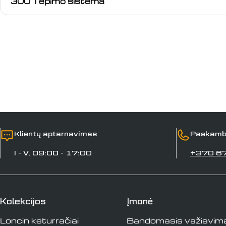
300 Tepimo sistema
Klientų aptarnavimas
Paskamb
I - V, 09:00 - 17:00
+370 6
Kolekcijos
Įmonė
Loncin keturračiai
Bandomasis važiavim