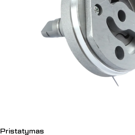
Atidaryti mediją 0 modalyje
Pristatymas