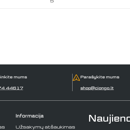
5
inkite mums
Parašykite mums
74 44617
shop@ciongo.lt
Naujien
Informacija
as
Užsakymų atšaukimas