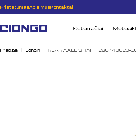
Pereiti
Pristatymas
Apie mus
Kontaktai
prie
turinio
Keturračiai
Motocikl
Pradžia
Loncin
REAR AXLE SHAFT, 260440020-0