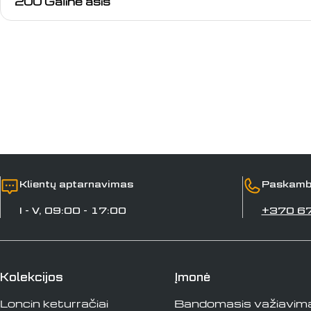
200 Galinė ašis
Klientų aptarnavimas
Paskamb
I - V, 09:00 - 17:00
+370 6
Kolekcijos
Įmonė
Loncin keturračiai
Bandomasis važiavim