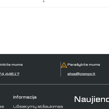
1
inkite mums
Parašykite mums
74 44617
shop@ciongo.lt
Naujien
Informacija
as
Užsakymų atšaukimas