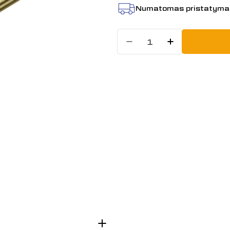
Numatomas pristatyma
Kiekis
Sumažinti kiek
Padidint