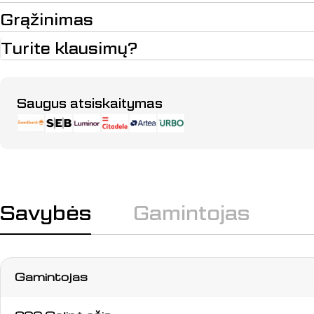
Grąžinimas
Turite klausimų?
Apmokėjimo
Saugus atsiskaitymas
būdai
Savybės
Gamintojas
Gamintojas