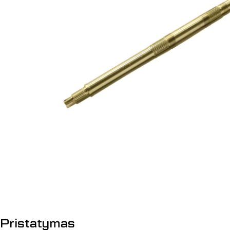
Atidaryti mediją 0 modalyje
Pristatymas