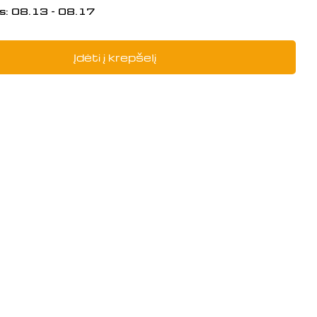
s:
08.13 - 08.17
Įdėti į krepšelį
į: REAR AXLE SHAFT, 260440020-000
i REAR AXLE SHAFT, 260440020-0002 