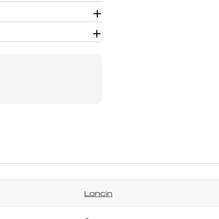
Užduokite klausimą
Jūsų
vardas
Jūsų
el.
paštas
Jūsų
telefonas
Jūsų
pranešimas
Laukai, pažymėti *, yra privalomi.
Siųsti klausimą
Loncin