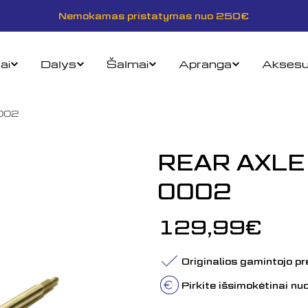
Nemokamas pristatymas nuo 250€
ai
Dalys
Šalmai
Apranga
Aksesu
002
REAR AXLE
0002
Įprasta
129,99€
kaina
Originalios gamintojo p
Pirkite išsimokėtinai n