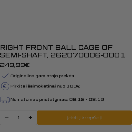
RIGHT FRONT BALL CAGE OF
SEMI-SHAFT, 262070006-0001
Įprasta
249,99€
kaina
Originalios gamintojo prekės
Pirkite išsimokėtinai nuo 100€
Numatomas pristatymas:
08.12 - 08.16
Kiekis
Įdėti į krepšelį
Sumažinti kiekį: RIGHT FRONT B
Padidinti RIGHT FRONT BAL