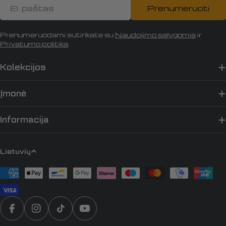
El.
Prenumeruoti
paštas
Prenumeruodami sutinkate su
Naudojimo sąlygomis
ir
Privatumo politika
.
Kolekcijos
Įmonė
Informacija
K
Lietuvių
a
Apmokėjimo
l
būdai
b
a
Translation missing: lt.general.social.links.faceb
„Instagram“
„TikTok“
„YouTube“