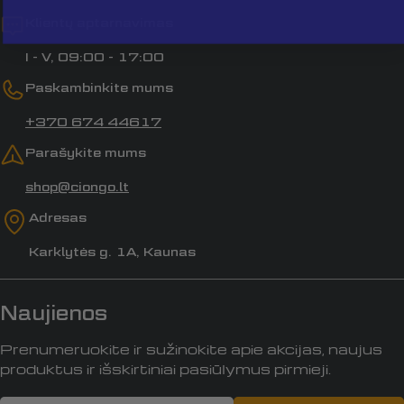
Klientų aptarnavimas
I - V, 09:00 - 17:00
Paskambinkite mums
+370 674 44617
Parašykite mums
shop@ciongo.lt
Adresas
Karklytės g. 1A, Kaunas
Naujienos
Prenumeruokite ir sužinokite apie akcijas, naujus
produktus ir išskirtiniai pasiūlymus pirmieji.