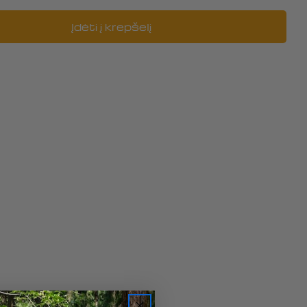
Įdėti į krepšelį
į: ROLLER, 192840029-0001
 ROLLER, 192840029-0001 kiekį