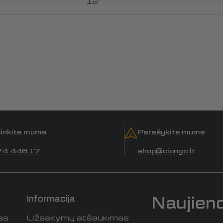
12
inkite mums
Parašykite mums
74 44617
shop@ciongo.lt
Naujien
Informacija
as
Užsakymų atšaukimas