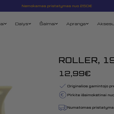
Nemokamas pristatymas nuo 250€
ai
Dalys
Šalmai
Apranga
Aksesu
ROLLER, 1
Įprasta
12,99€
kaina
Originalios gamintojo p
Pirkite išsimokėtinai n
Numatomas pristatyma