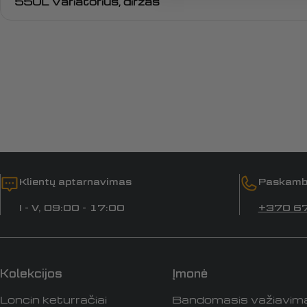
550L Variatorius, diržas
Klientų aptarnavimas
Paskamb
I - V, 09:00 - 17:00
+370 6
Kolekcijos
Įmonė
Loncin keturračiai
Bandomasis važiavim