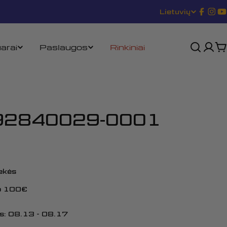
Lietuvių
K
Transl
„In
„
missin
a
lt.gene
arai
Paslaugos
Rinkiniai
K
l
b
a
92840029-0001
rekės
uo 100€
s:
08.13 - 08.17