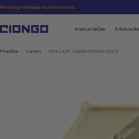
Pereiti
Pristatymas
Apie mus
Kontaktai
prie
turinio
Keturračiai
Motocikl
Pradžia
Loncin
ROLLER, 192840029-0001