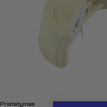
Atidaryti mediją 0 modalyje
Pristatymas