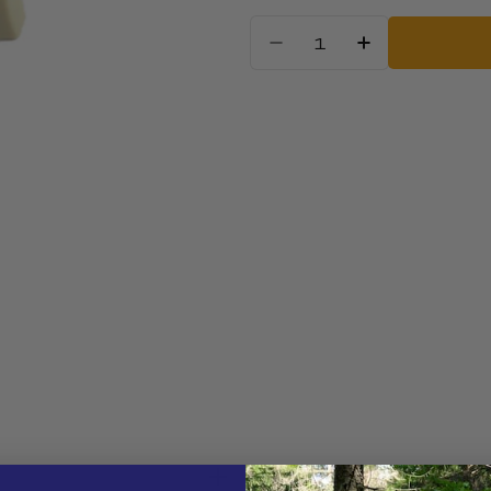
Kiekis
Sumažinti kiek
Padidinti