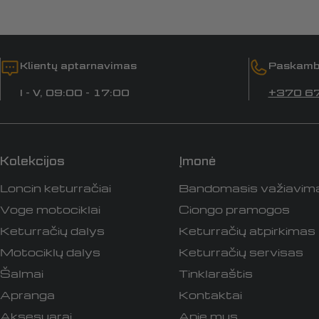
Klientų aptarnavimas
Paskamb
I - V, 09:00 - 17:00
+370 6
Kolekcijos
Įmonė
Loncin keturračiai
Bandomasis važiavim
Voge motociklai
Ciongo pramogos
Keturračių dalys
Keturračių atpirkimas
Motociklų dalys
Keturračių servisas
Šalmai
Tinklaraštis
Apranga
Kontaktai
Aksesuarai
Apie mus