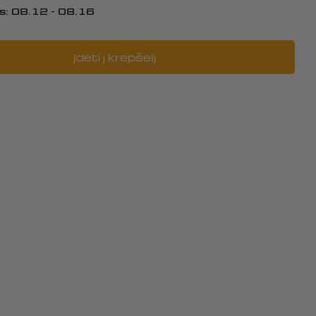
s:
08.12 - 08.16
Įdėti į krepšelį
į: RUBBER BALL OF ROCKER ARM, 3
i RUBBER BALL OF ROCKER ARM, 317