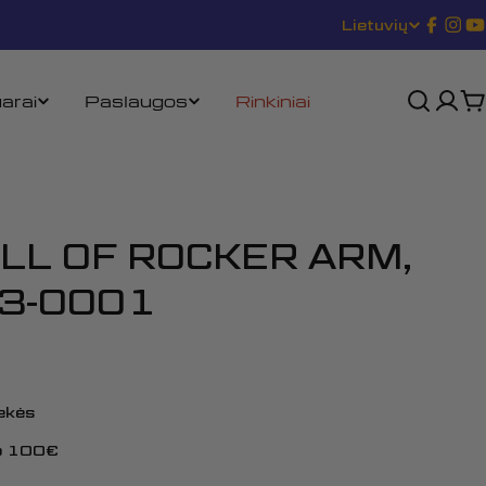
Lietuvių
K
Transl
„In
„
missin
a
lt.gene
arai
Paslaugos
Rinkiniai
K
l
b
a
LL OF ROCKER ARM,
3-0001
rekės
uo 100€