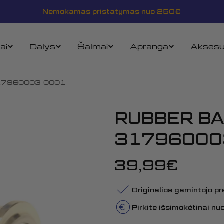
Nemokamas pristatymas nuo 250€
ai
Dalys
Šalmai
Apranga
Aksesu
17960003-0001
RUBBER BA
31796000
Įprasta
39,99€
kaina
Originalios gamintojo p
Pirkite išsimokėtinai n