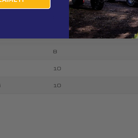
8
Laukai, pažymėti *, yra privalomi.
8
Siųsti klausimą
10
8
10
i
10