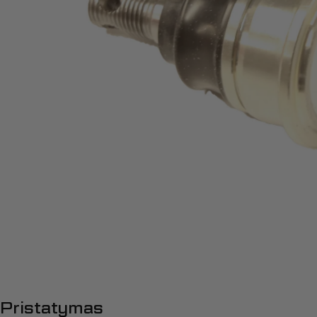
Atidaryti mediją 0 modalyje
Pristatymas