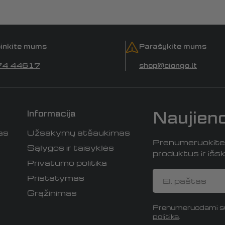
inkite mums
Parašykite mums
74 44617
shop@ciongo.lt
Naujien
Informacija
as
Užsakymų atšaukimas
Prenumeruokite i
Sąlygos ir taisyklės
produktus ir išski
Privatumo politika
El.
Pristatymas
paštas
Grąžinimas
Prenumeruodami su
politika
.