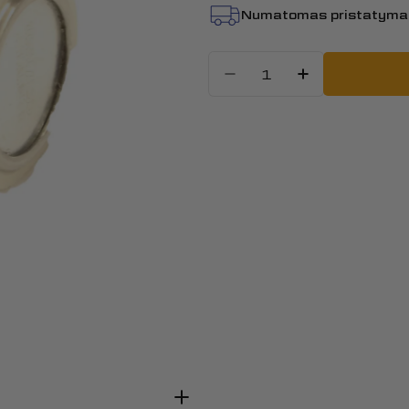
Numatomas pristatyma
Kiekis
Sumažinti kiek
Padidint