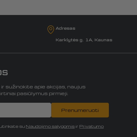
Adresas
Karklytės g. 1A, Kaunas
os
r sužinokite apie akcijas, naujus
rtiniai pasiūlymus pirmieji.
Prenumeruoti
tinkate su
Naudojimo sąlygomis
ir
Privatumo