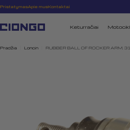
Pereiti
Pristatymas
Apie mus
Kontaktai
prie
turinio
Keturračiai
Motocikl
Pradžia
Loncin
RUBBER BALL OF ROCKER ARM, 3