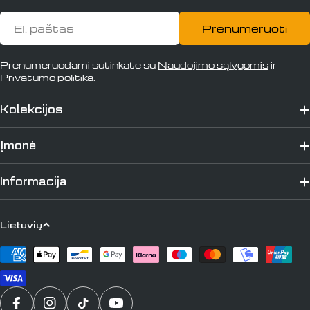
El.
Prenumeruoti
paštas
Prenumeruodami sutinkate su
Naudojimo sąlygomis
ir
Privatumo politika
.
Kolekcijos
Įmonė
Informacija
K
Lietuvių
a
Apmokėjimo
l
būdai
b
a