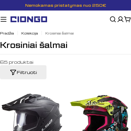
Pereiti
Nemokamas pristatymas nuo 250€
prie
turinio
K
Pradžia
Kolekcija
Krosiniai šalmai
K
Krosiniai šalmai
o
65 produktai
l
e
Filtruoti
k
c
i
j
a