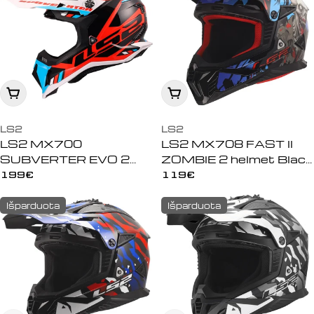
Peržiūrėti
Peržiūrėti
LS2
LS2
LS2 MX700
LS2 MX708 FAST II
SUBVERTER EVO 2
ZOMBIE 2 helmet Black
STOMP Helmet White
Red Blue
Įprasta
199€
Įprasta
119€
Blue Red
kaina
kaina
Išparduota
Išparduota