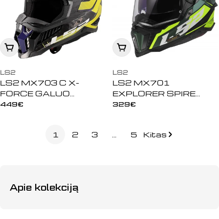
Peržiūrėti
Peržiūrėti
LS2
LS2
LS2 MX703 C X-
LS2 MX701
FORCE GALUO
EXPLORER SPIRE
ŠALMAS - Grey H-V
ŠALMAS - Matt Green
Įprasta
449€
Įprasta
329€
Yellow
kaina
H-Vis Yellow
kaina
1
2
3
…
5
Kitas
Apie kolekciją