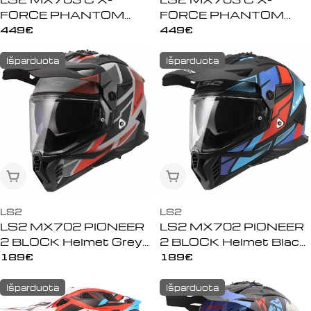
FORCE PHANTOM
FORCE PHANTOM
Helmet White Blue Red
Helmet Blue White
Įprasta
449€
Įprasta
449€
kaina
kaina
Išparduota
Išparduota
Išparduota
Išparduota
LS2
LS2
LS2 MX702 PIONEER
LS2 MX702 PIONEER
2 BLOCK Helmet Grey
2 BLOCK Helmet Black
Red
Red Blue
Įprasta
189€
Įprasta
189€
kaina
kaina
Išparduota
Išparduota