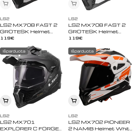
Išparduota
Išparduota
LS2
LS2
LS2 MX708 FAST 2
LS2 MX708 FAST 2
GROTESK Helmet
GROTESK Helmet
White Blue Red
Black Grey
Įprasta
119€
Įprasta
119€
kaina
kaina
TRYS
Išparduota
Išparduota
NEMOKAMI
KETURRAČIŲ
TURAI
Peržiūrėti
Peržiūrėti
NORIU LAIMĖTI
LS2
LS2
LS2 MX701
LS2 MX702 PIONEER
EXPLORER C FORGED
2 NAMIB Helmet White