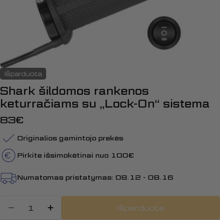
Išparduota
Shark šildomos rankenos
keturračiams su „Lock-On“ sistema
Įprasta
83€
kaina
Originalios gamintojo prekės
Pirkite išsimokėtinai nuo 100€
Numatomas pristatymas:
08.12 - 08.16
Kiekis
Išparduota
Sumažinti kiekį: Shark šildomos rank
Padidinti Shark šildomos ranke