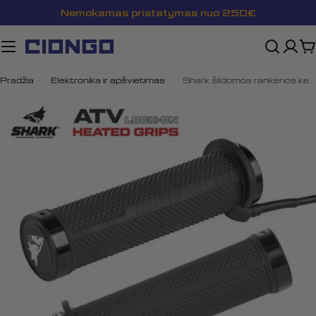
Pereiti
Nemokamas pristatymas nuo 250€
prie
turinio
K
Pradžia
Elektronika ir apšvietimas
Shark šildomos rankenos keturračiams su „Lock-On“ sistema
Atidaryti mediją 0 modalyje