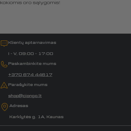
kokiomis oro sąlygomis!
Klientų aptarnavimas
I - V, 09:00 - 17:00
Paskambinkite mums
+370 674 44617
Parašykite mums
shop@ciongo.lt
Adresas
Karklytės g. 1A, Kaunas