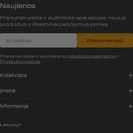
Naujienos
Prenumeruokite ir sužinokite apie akcijas, naujus
produktus ir išskirtiniai pasiūlymus pirmieji.
El.
Prenumeruoti
paštas
Prenumeruodami sutinkate su
Naudojimo sąlygomis
ir
Privatumo politika
.
Kolekcijos
Įmonė
Informacija
K
Lietuvių
a