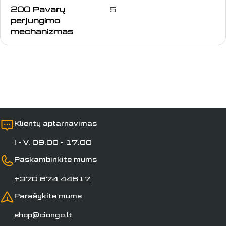
Jūsų
200 Pavarų
5
vardas
perjungimo
mechanizmas
Jūsų
el.
paštas
Jūsų
telefonas
Jūsų
pranešimas
Klientų aptarnavimas
Laukai, pažymėti *, yra privalomi.
I - V, 09:00 - 17:00
Paskambinkite mums
Siųsti klausimą
+370 674 44617
Parašykite mums
shop@ciongo.lt