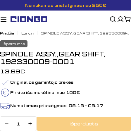
Pereiti
Nemokamas pristatymas nuo 250€
prie
turinio
K
Pradžia
Loncin
SPINDLE ASSY.,GEAR SHIFT, 192330009-0001
Išparduota
SPINDLE ASSY.,GEAR SHIFT,
192330009-0001
Įprasta
13,99€
kaina
Originalios gamintojo prekės
Pirkite išsimokėtinai nuo 100€
Numatomas pristatymas:
08.13 - 08.17
Kiekis
Išparduota
Sumažinti kiekį: SPINDLE ASSY.,
Padidinti SPINDLE ASSY.,GE