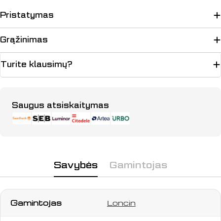
Pristatymas
Grąžinimas
Turite klausimų?
Apmokėjimo
Saugus atsiskaitymas
būdai
Savybės
Gamintojas
Gamintojas
Loncin
Užduokite klausimą