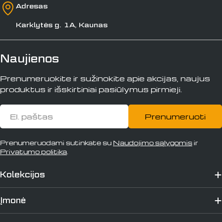
Adresas
Karklytės g. 1A, Kaunas
Naujienos
Prenumeruokite ir sužinokite apie akcijas, naujus
produktus ir išskirtiniai pasiūlymus pirmieji.
El.
Prenumeruoti
paštas
Prenumeruodami sutinkate su
Naudojimo sąlygomis
ir
Privatumo politika
.
Kolekcijos
Įmonė