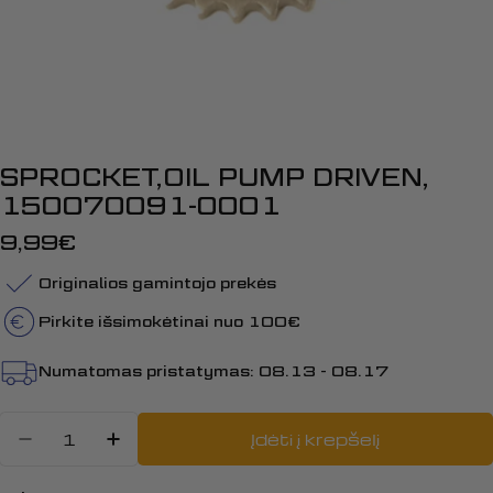
SPROCKET,OIL PUMP DRIVEN,
150070091-0001
Įprasta
9,99€
kaina
Originalios gamintojo prekės
Pirkite išsimokėtinai nuo 100€
Numatomas pristatymas:
08.13 - 08.17
Kiekis
Įdėti į krepšelį
Sumažinti kiekį: SPROCKET,OIL 
Padidinti SPROCKET,OIL PU