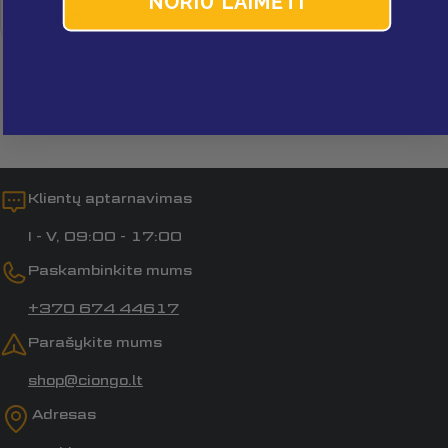
NORIU LAIMĖTI
sistema
Laukai, pažymėti *, yra privalomi.
Siųsti klausimą
Klientų aptarnavimas
I - V, 09:00 - 17:00
Paskambinkite mums
+370 674 44617
Parašykite mums
shop@ciongo.lt
Adresas