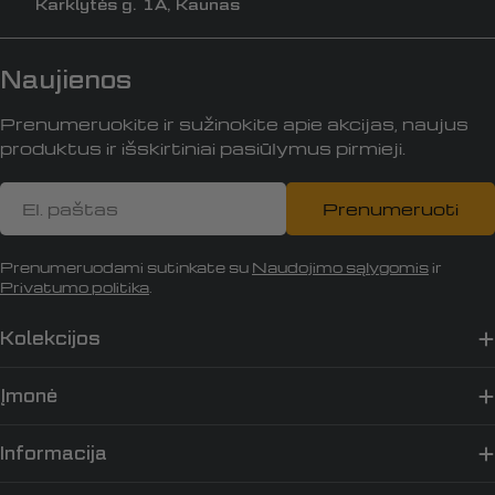
Karklytės g. 1A, Kaunas
Naujienos
Prenumeruokite ir sužinokite apie akcijas, naujus
produktus ir išskirtiniai pasiūlymus pirmieji.
El.
Prenumeruoti
paštas
Prenumeruodami sutinkate su
Naudojimo sąlygomis
ir
Privatumo politika
.
Kolekcijos
Įmonė
Informacija