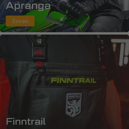
Apranga
Žiūrėti
Finntrail