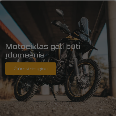
Motociklas gali būti
įdomesnis
Žiūrėti daugiau