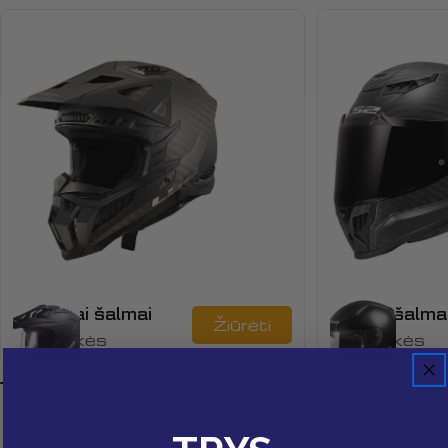
Krosiniai šalmai
Uždari šalma
Žiūrėti
65 Prekės
75 Prekės