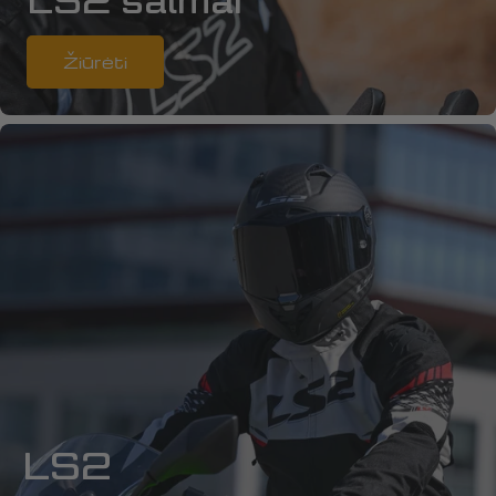
LS2 šalmai
Žiūrėti
LS2