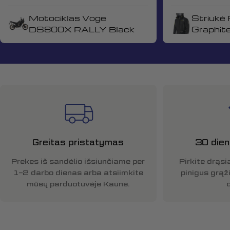
Motociklas Voge
Striukė 
DS800X RALLY Black
Graphit
Greitas pristatymas
30 dien
Prekes iš sandėlio išsiunčiame per
Pirkite drąsia
1–2 darbo dienas arba atsiimkite
pinigus grąž
mūsų parduotuvėje Kaune.