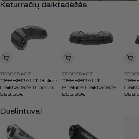
Keturračių daiktadėžės
Įdėti į krepšelį
Įdėti į krepšelį
Įdėti
TESSERACT
TESSERACT
TESS
TESSERACT Galinė
TESSERACT
TES
Daiktadėžė | Loncin
Priekinė Daiktadėžė |
Daikt
Xwolf 550
Loncin Xwolf 550
Xwol
Įprasta
388,55€
Įprasta
295,99€
Įpras
388,
kaina
kaina
Xwol
kaina
Duslintuvai