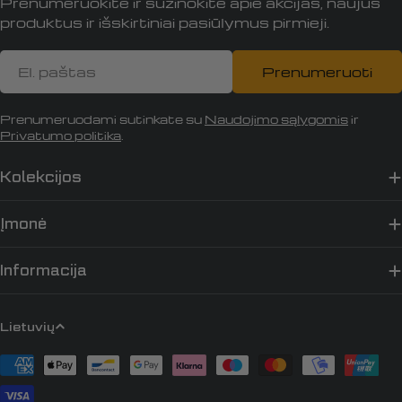
Prenumeruokite ir sužinokite apie akcijas, naujus
produktus ir išskirtiniai pasiūlymus pirmieji.
El.
Prenumeruoti
paštas
Prenumeruodami sutinkate su
Naudojimo sąlygomis
ir
Privatumo politika
.
Kolekcijos
Įmonė
Informacija
K
Lietuvių
a
Apmokėjimo
l
būdai
b