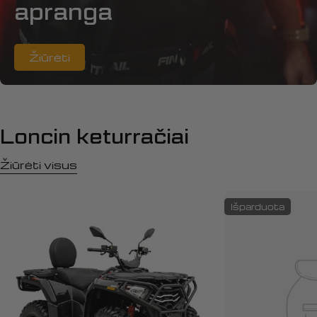
apranga
Žiūrėti
Loncin keturračiai
Žiūrėti visus
Išparduota