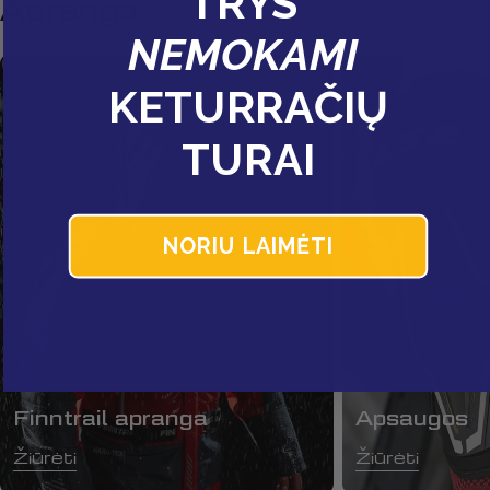
TRYS
Apranga
NEMOKAMI
KETURRAČIŲ
TURAI
NORIU LAIMĖTI
Finntrail apranga
Apsaugos
Žiūrėti
Žiūrėti