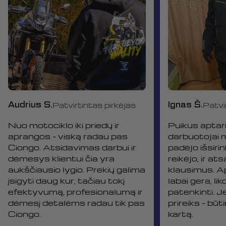
Audrius S.
Ignas Š.
Patvirtintas pirkėjas
Patvi
Nuo motociklo iki priedų ir
Puikus aptar
aprangos – viską radau pas
darbuotojai 
Ciongo. Atsidavimas darbui ir
padėjo išsirin
dėmesys klientui čia yra
reikėjo, ir at
aukščiausio lygio. Prekių galima
klausimus. 
įsigyti daug kur, tačiau tokį
labai gera, li
efektyvumą, profesionalumą ir
patenkinti. J
dėmesį detalėms radau tik pas
prireiks – būt
Ciongo.
kartą.