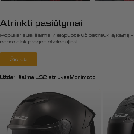
Atrinkti pasiūlymai
Populiariausi šalmai ir ekipuotė už patrauklią kainą -
nepraleisk progos atsinaujinti.
Žiūrėti
Uždari šalmai
LS2 striukės
Monimoto