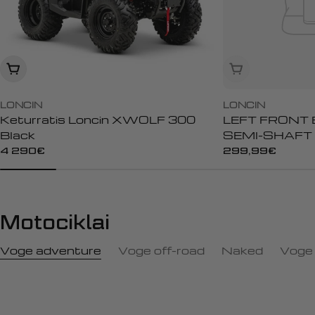
Įdėti į krepšelį
Išparduota
LONCIN
LONCIN
Keturratis Loncin XWOLF 300
LEFT FRONT 
Black
SEMI-SHAFT
0001
Įprasta
4 290€
Įprasta
299,99€
kaina
kaina
Motociklai
Voge adventure
Voge off-road
Naked
Voge