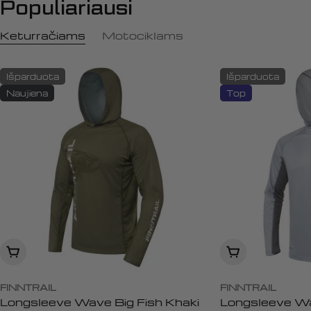
Populiariausi
Keturračiams
Motociklams
Išparduota
Išparduota
Naujiena
Top
Peržiūrėti
Peržiūrėti
FINNTRAIL
FINNTRAIL
Longsleeve Wave Big Fish Khaki
Longsleeve Wa