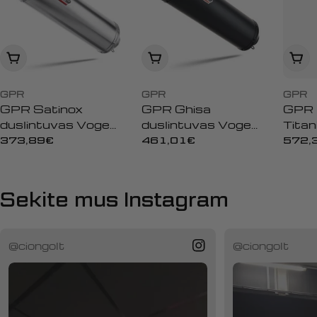
Įdėti į krepšelį
Įdėti į krepšelį
Įdėti
GPR
GPR
GPR
GPR Satinox
GPR Ghisa
GPR 
duslintuvas Voge
duslintuvas Voge
Titan
DS 800 Rally
DS 800 Rally
dusl
Įprasta
373,89€
Įprasta
461,01€
Įpras
572,
2025/2026 e5 plus
kaina
2025/2026 e5 plus
kaina
900
kaina
2025
2025
2026
202
Sekite mus Instagram
@ciongolt
@ciongolt