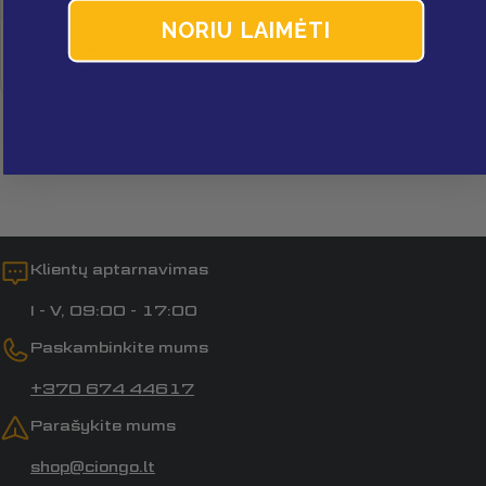
NORIU LAIMĖTI
700L Priekinės
5
Laukai, pažymėti *, yra privalomi.
plastmasės
Siųsti klausimą
Klientų aptarnavimas
I - V, 09:00 - 17:00
Paskambinkite mums
+370 674 44617
Parašykite mums
shop@ciongo.lt