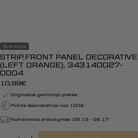
Išparduota
STRIP,FRONT PANEL DECORATIVE
(LEFT ORANGE), 343140027-
0004
Įprasta
10,99€
kaina
Originalios gamintojo prekės
Pirkite išsimokėtinai nuo 100€
Numatomas pristatymas:
08.13 - 08.17
Kiekis