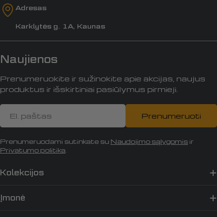
Adresas
Karklytės g. 1A, Kaunas
Naujienos
Prenumeruokite ir sužinokite apie akcijas, naujus
produktus ir išskirtiniai pasiūlymus pirmieji.
El.
Prenumeruoti
paštas
Prenumeruodami sutinkate su
Naudojimo sąlygomis
ir
Privatumo politika
.
Kolekcijos
Įmonė