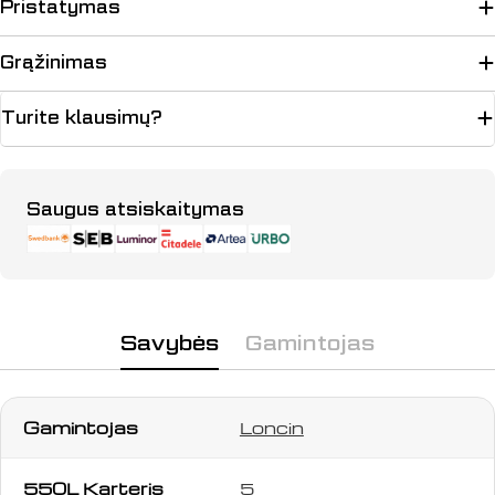
Pristatymas
Grąžinimas
Turite klausimų?
Užduokite klausimą
Apmokėjimo
Saugus atsiskaitymas
būdai
Jūsų
vardas
Jūsų
el.
paštas
Savybės
Gamintojas
Jūsų
telefonas
Jūsų
Gamintojas
Loncin
pranešimas
550L Karteris
5