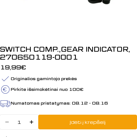
SWITCH COMP.,GEAR INDICATOR,
270650119-0001
Įprasta
19,99€
kaina
Originalios gamintojo prekės
Pirkite išsimokėtinai nuo 100€
Numatomas pristatymas:
08.12 - 08.16
Kiekis
Įdėti į krepšelį
Sumažinti kiekį: SWITCH COMP.,
Padidinti SWITCH COMP.,GE