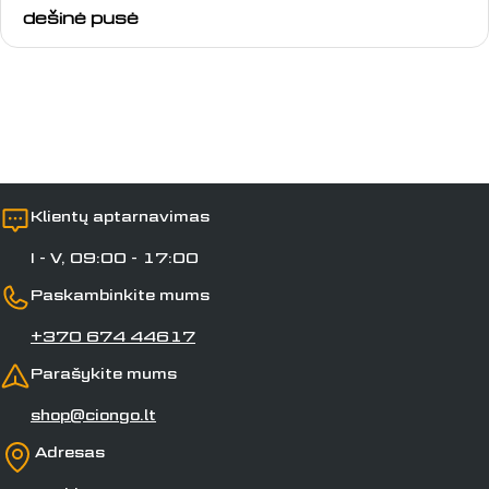
dešinė pusė
Laukai, pažymėti *, yra privalomi.
Siųsti klausimą
Klientų aptarnavimas
I - V, 09:00 - 17:00
Paskambinkite mums
+370 674 44617
Parašykite mums
shop@ciongo.lt
Adresas