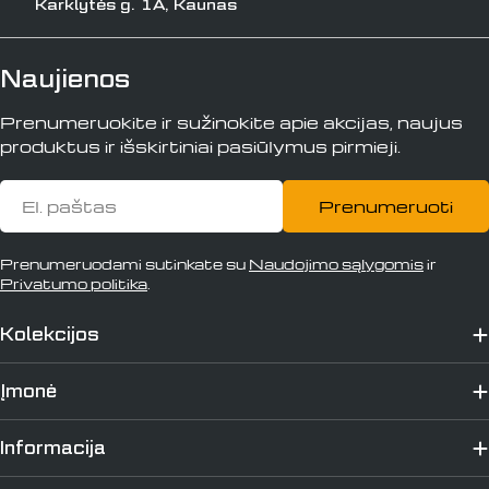
Karklytės g. 1A, Kaunas
Naujienos
Prenumeruokite ir sužinokite apie akcijas, naujus
produktus ir išskirtiniai pasiūlymus pirmieji.
El.
Prenumeruoti
paštas
Prenumeruodami sutinkate su
Naudojimo sąlygomis
ir
Privatumo politika
.
Kolekcijos
Įmonė
Informacija