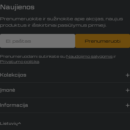
Naujienos
Prenumeruokite ir sužinokite apie akcijas, naujus
produktus ir išskirtiniai pasiūlymus pirmieji.
El.
Prenumeruoti
paštas
Prenumeruodami sutinkate su
Naudojimo sąlygomis
ir
Privatumo politika
.
Kolekcijos
Įmonė
Informacija
K
Lietuvių