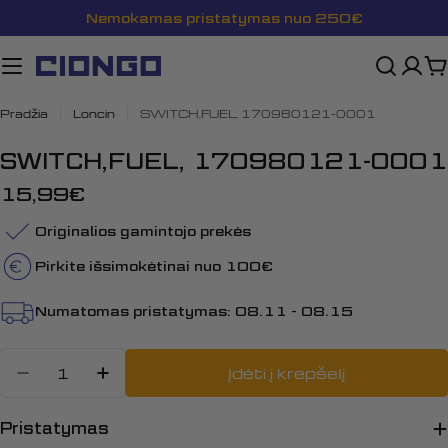
Pereiti
Nemokamas pristatymas nuo 250€
prie
turinio
K
Pradžia
Loncin
SWITCH,FUEL, 170980121-0001
SWITCH,FUEL, 170980121-0001
Įprasta
15,99€
kaina
Originalios gamintojo prekės
Pirkite išsimokėtinai nuo 100€
Numatomas pristatymas:
08.11 - 08.15
Kiekis
Įdėti į krepšelį
Sumažinti kiekį: SWITCH,FUEL, 1
Padidinti SWITCH,FUEL, 170
Pristatymas