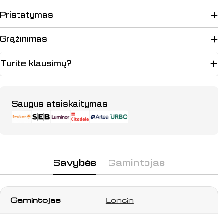
Pristatymas
Grąžinimas
Turite klausimų?
Apmokėjimo
Saugus atsiskaitymas
būdai
Savybės
Gamintojas
Gamintojas
Loncin
Užduokite klausimą
Jūsų