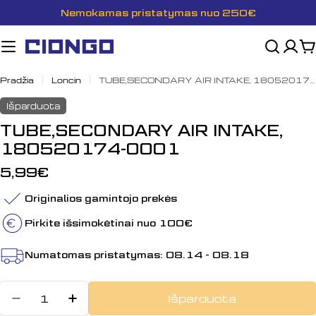
Pereiti
Nemokamas pristatymas nuo 250€
prie
turinio
K
Pradžia
Loncin
TUBE,SECONDARY AIR INTAKE, 180520174-0001
Išparduota
TUBE,SECONDARY AIR INTAKE,
180520174-0001
Įprasta
5,99€
kaina
Originalios gamintojo prekės
Pirkite išsimokėtinai nuo 100€
Numatomas pristatymas:
08.14 - 08.18
Kiekis
Išparduota
Sumažinti kiekį: TUBE,SECONDAR
Padidinti TUBE,SECONDARY 