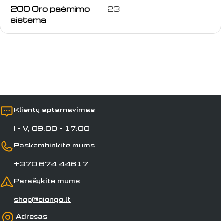
200 Oro paėmimo
23
vardas
sistema
Jūsų
el.
paštas
Jūsų
telefonas
Jūsų
pranešimas
Klientų aptarnavimas
I - V, 09:00 - 17:00
Laukai, pažymėti *, yra privalomi.
Paskambinkite mums
Siųsti klausimą
+370 674 44617
Parašykite mums
shop@ciongo.lt
Adresas