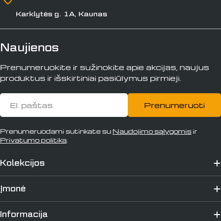
Karklytės g. 1A, Kaunas
Naujienos
Prenumeruokite ir sužinokite apie akcijas, naujus
produktus ir išskirtiniai pasiūlymus pirmieji.
El.
Prenumeruoti
paštas
Prenumeruodami sutinkate su
Naudojimo sąlygomis
ir
Privatumo politika
.
Kolekcijos
Įmonė
Informacija