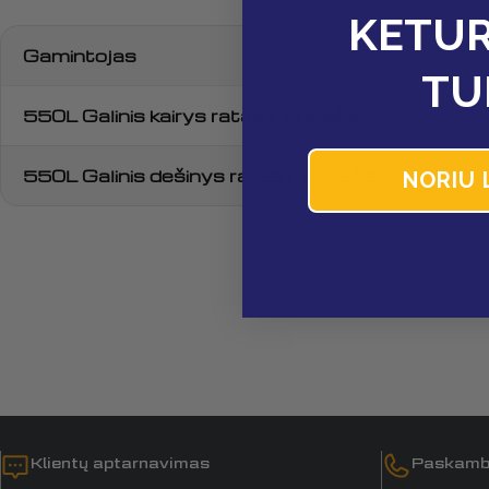
KETUR
Gamintojas
TU
550L Galinis kairys ratas ir pusašis
550L Galinis dešinys ratas ir pusašis
NORIU 
Klientų aptarnavimas
Paskamb