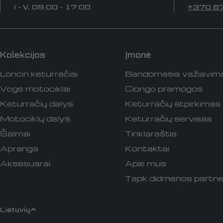
I - V, 09:00 - 17:00
+370 6
Kolekcijos
Įmonė
Loncin keturračiai
Bandomasis važiavim
Voge motociklai
Ciongo pramogos
Keturračių dalys
Keturračių atpirkimas
Motociklų dalys
Keturračių servisas
Šalmai
Tinklaraštis
Apranga
Kontaktai
Aksesuarai
Apie mus
Tapk didmenos partne
K
Lietuvių