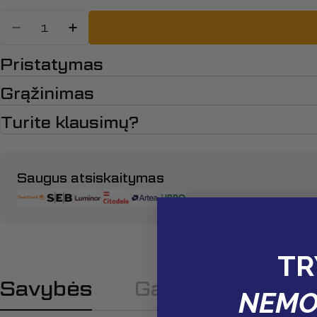
Kiekis
Sumažinti kiekį: TYRE ASSY., 290
Padidinti TYRE ASSY., 2901
Pristatymas
Grąžinimas
Turite klausimų?
Apmokėjimo
Saugus atsiskaitymas
būdai
TR
Savybės
Gamintojas
NEMO