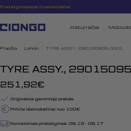
Pereiti
Pristatymas
Apie mus
Kontaktai
prie
turinio
Keturračiai
Motocikl
Pradžia
Loncin
TYRE ASSY., 290150955-0001
TYRE ASSY., 2901509
Įprasta
251,92€
kaina
Originalios gamintojo prekės
Pirkite išsimokėtinai nuo 100€
Numatomas pristatymas:
08.13 - 08.17