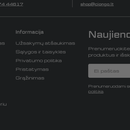
74 44617
shop@ciongo.lt
Naujien
Informacija
as
Užsakymų atšaukimas
Prenumeruokite i
Sąlygos ir taisyklės
produktus ir išski
Privatumo politika
El.
Pristatymas
paštas
Grąžinimas
Prenumeruodami su
politika
.
riu