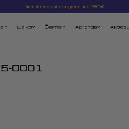
Nemokamas pristatymas nuo 250€
ai
Dalys
Šalmai
Apranga
Aksesu
55-0001