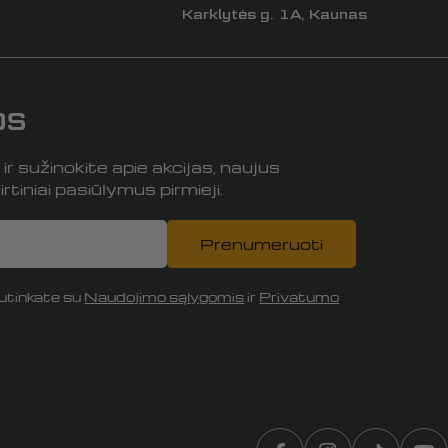
Karklytės g. 1A, Kaunas
os
r sužinokite apie akcijas, naujus
rtiniai pasiūlymus pirmieji.
Prenumeruoti
tinkate su
Naudojimo sąlygomis
ir
Privatumo