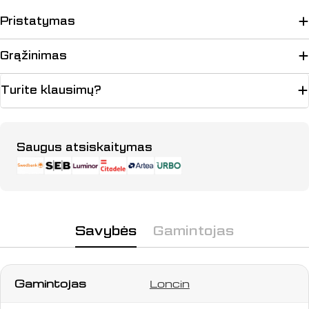
Pristatymas
Grąžinimas
Turite klausimų?
Apmokėjimo
Saugus atsiskaitymas
būdai
Savybės
Gamintojas
Gamintojas
Loncin
Užduokite klausimą