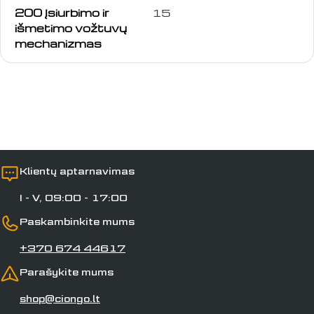
Jūsų
200 Įsiurbimo ir
15
vardas
išmetimo vožtuvų
mechanizmas
Jūsų
el.
paštas
Jūsų
telefonas
Jūsų
pranešimas
Klientų aptarnavimas
Laukai, pažymėti *, yra privalomi.
I - V, 09:00 - 17:00
Paskambinkite mums
Siųsti klausimą
+370 674 44617
Parašykite mums
shop@ciongo.lt