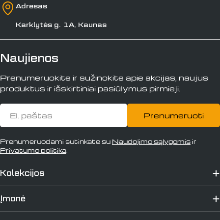
Adresas
Karklytės g. 1A, Kaunas
Naujienos
Prenumeruokite ir sužinokite apie akcijas, naujus
produktus ir išskirtiniai pasiūlymus pirmieji.
El.
Prenumeruoti
paštas
Prenumeruodami sutinkate su
Naudojimo sąlygomis
ir
Privatumo politika
.
Kolekcijos
Įmonė