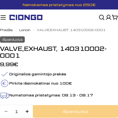
Pereiti
Nemokamas pristatymas nuo 250€
prie
turinio
K
Pradžia
Loncin
VALVE,EXHAUST, 140310002-0001
Išparduota
VALVE,EXHAUST, 140310002-
0001
Įprasta
9,99€
kaina
Originalios gamintojo prekės
Pirkite išsimokėtinai nuo 100€
Numatomas pristatymas:
08.13 - 08.17
Kiekis
Išparduota
Sumažinti kiekį: VALVE,EXHAUST,
Padidinti VALVE,EXHAUST, 