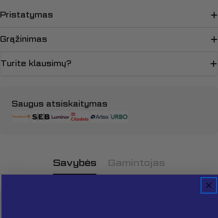
Pristatymas
Grąžinimas
Turite klausimų?
Apmokėjimo
Saugus atsiskaitymas
būdai
Savybės
Gamintojas
Gamintojas
Loncin
Užduokite klausimą
Jūsų