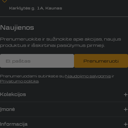
Karklytės g. 1A, Kaunas
Naujienos
Prenumeruokite ir sužinokite apie akcijas, naujus
produktus ir išskirtiniai pasiūlymus pirmieji.
El.
Prenumeruoti
paštas
Prenumeruodami sutinkate su
Naudojimo sąlygomis
ir
Privatumo politika
.
Kolekcijos
Įmonė
Informacija