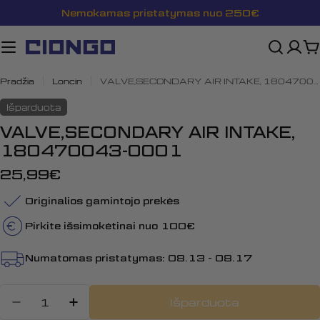
Pereiti
Nemokamas pristatymas nuo 250€
prie
turinio
K
Pradžia
Loncin
VALVE,SECONDARY AIR INTAKE, 180470043-0001
Išparduota
VALVE,SECONDARY AIR INTAKE,
180470043-0001
Įprasta
25,99€
kaina
Originalios gamintojo prekės
Pirkite išsimokėtinai nuo 100€
Numatomas pristatymas:
08.13 - 08.17
Kiekis
Išparduota
Sumažinti kiekį: VALVE,SECONDA
Padidinti VALVE,SECONDARY