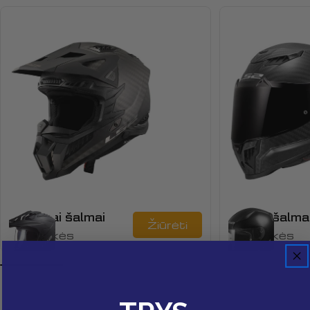
Krosiniai šalmai
Uždari šalma
Žiūrėti
65 Prekės
75 Prekės