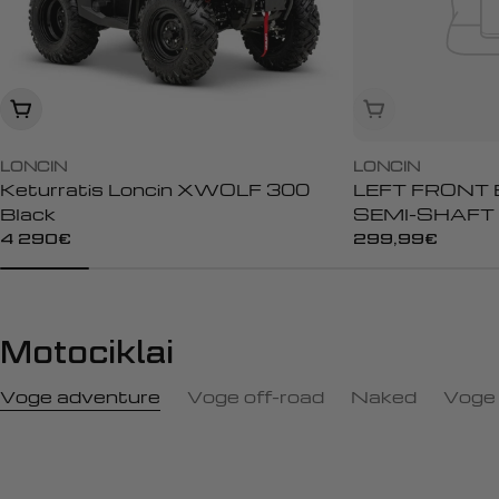
Įdėti į krepšelį
Išparduota
LONCIN
LONCIN
Keturratis Loncin XWOLF 300
LEFT FRONT 
Black
SEMI-SHAFT
0001
Įprasta
4 290€
Įprasta
299,99€
kaina
kaina
Motociklai
Voge adventure
Voge off-road
Naked
Voge