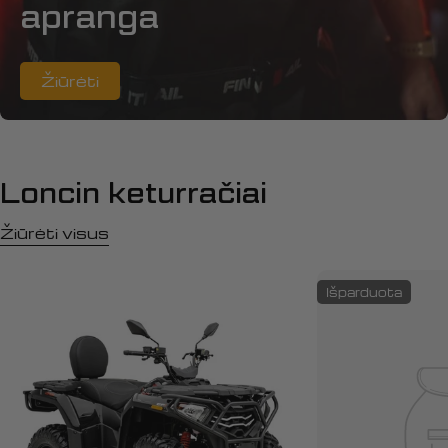
apranga
Žiūrėti
Loncin keturračiai
Žiūrėti visus
Išparduota