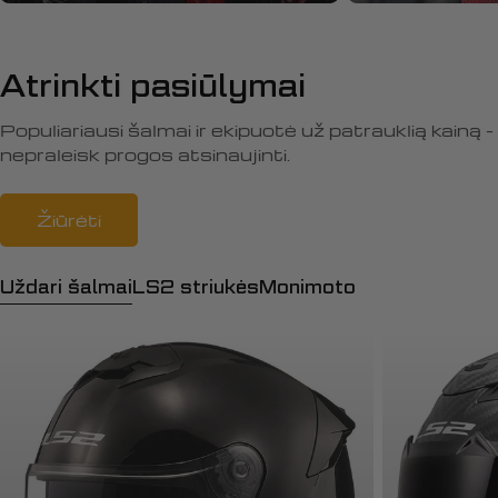
Atrinkti pasiūlymai
Populiariausi šalmai ir ekipuotė už patrauklią kainą -
nepraleisk progos atsinaujinti.
Žiūrėti
Uždari šalmai
LS2 striukės
Monimoto