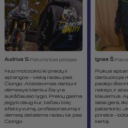
Audrius S.
Ignas Š.
Patvirtintas pirkėjas
Patvi
Nuo motociklo iki priedų ir
Puikus aptar
aprangos – viską radau pas
darbuotojai 
Ciongo. Atsidavimas darbui ir
padėjo išsirin
dėmesys klientui čia yra
reikėjo, ir at
aukščiausio lygio. Prekių galima
klausimus. 
įsigyti daug kur, tačiau tokį
labai gera, li
efektyvumą, profesionalumą ir
patenkinti. J
dėmesį detalėms radau tik pas
prireiks – būt
Ciongo.
kartą.