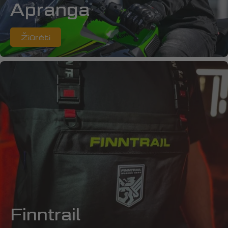
Apranga
Žiūrėti
Finntrail