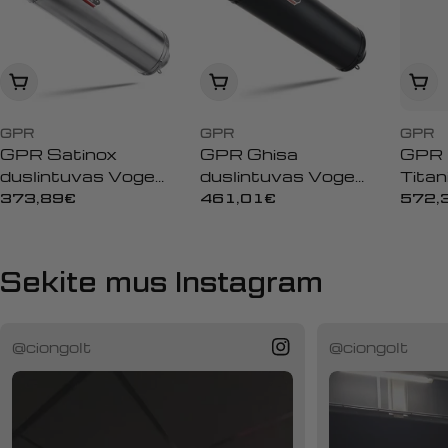
Įdėti į krepšelį
Įdėti į krepšelį
Įdėti
GPR
GPR
GPR
GPR Satinox
GPR Ghisa
GPR 
duslintuvas Voge
duslintuvas Voge
Titan
DS 800 Rally
DS 800 Rally
dusl
Įprasta
373,89€
Įprasta
461,01€
Įpras
572,
2025/2026 e5 plus
kaina
2025/2026 e5 plus
kaina
900
kaina
2025
2025
2026
202
Sekite mus Instagram
@ciongolt
@ciongolt