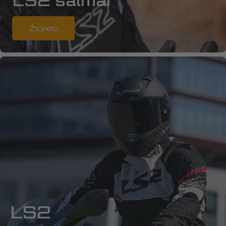
LS2 šalmai
Žiūrėti
LS2