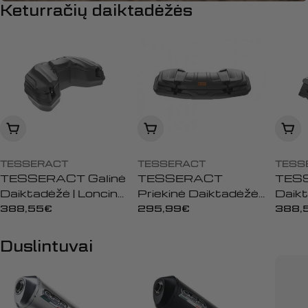
Keturračių daiktadėžės
Įdėti į krepšelį
Įdėti į krepšelį
Įdėti
TESSERACT
TESSERACT
TESS
TESSERACT Galinė
TESSERACT
TES
Daiktadėžė | Loncin
Priekinė Daiktadėžė |
Daikt
Xwolf 550
Loncin Xwolf 550
Xwol
Įprasta
388,55€
Įprasta
295,99€
Įpras
388,
kaina
kaina
Xwol
kaina
Duslintuvai