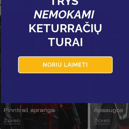
TRYS
Apranga
NEMOKAMI
KETURRAČIŲ
TURAI
NORIU LAIMĖTI
Finntrail apranga
Apsaugos
Žiūrėti
Žiūrėti