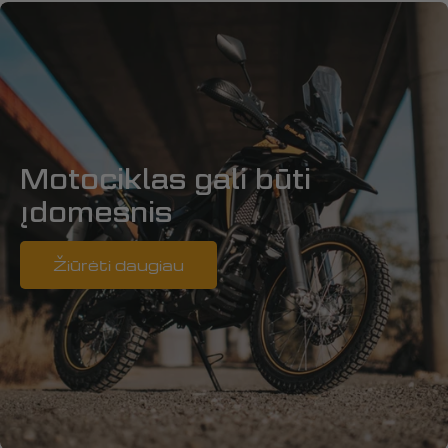
Motociklas gali būti
įdomesnis
Žiūrėti daugiau