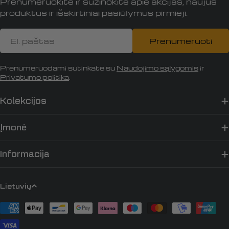
Prenumeruokite ir sužinokite apie akcijas, naujus
produktus ir išskirtiniai pasiūlymus pirmieji.
El.
Prenumeruoti
paštas
Prenumeruodami sutinkate su
Naudojimo sąlygomis
ir
Privatumo politika
.
Kolekcijos
Įmonė
Informacija
K
Lietuvių
a
Apmokėjimo
l
būdai
b