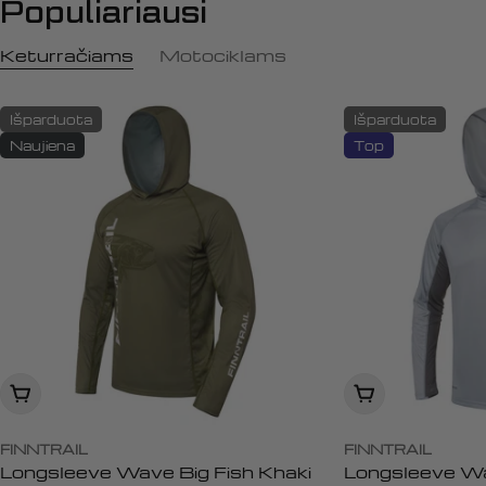
Populiariausi
Keturračiams
Motociklams
Išparduota
Išparduota
Naujiena
Top
Peržiūrėti
Peržiūrėti
FINNTRAIL
FINNTRAIL
Longsleeve Wave Big Fish Khaki
Longsleeve Wa