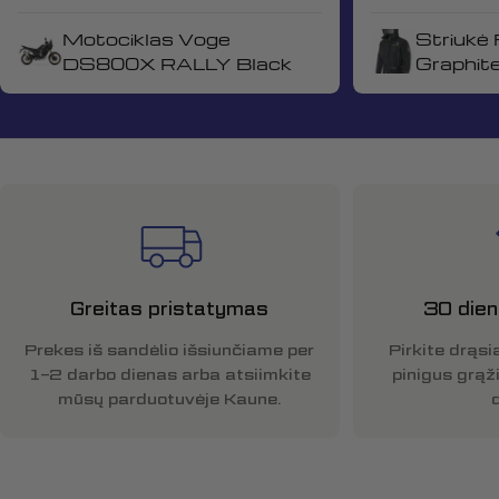
Motociklas Voge
Striukė 
DS800X RALLY Black
Graphit
Greitas pristatymas
30 dien
Prekes iš sandėlio išsiunčiame per
Pirkite drąsia
1–2 darbo dienas arba atsiimkite
pinigus grąž
mūsų parduotuvėje Kaune.