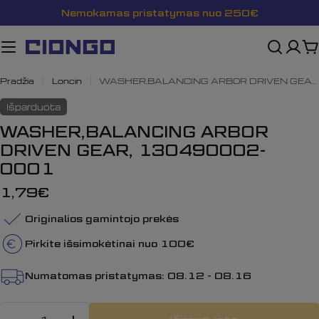
Pereiti
Nemokamas pristatymas nuo 250€
prie
turinio
K
Pradžia
Loncin
WASHER,BALANCING ARBOR DRIVEN GEAR, 130490002-0001
Išparduota
WASHER,BALANCING ARBOR
DRIVEN GEAR, 130490002-
0001
Įprasta
1,79€
kaina
Originalios gamintojo prekės
Pirkite išsimokėtinai nuo 100€
Numatomas pristatymas:
08.12 - 08.16
Kiekis