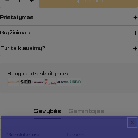
Išparduota
Sumažinti kiekį: WASHER,BALAN
Padidinti WASHER,BALANCI
Pristatymas
Grąžinimas
Turite klausimų?
Apmokėjimo
Saugus atsiskaitymas
būdai
Savybės
Gamintojas
Užduokite klausimą
Gamintojas
Loncin