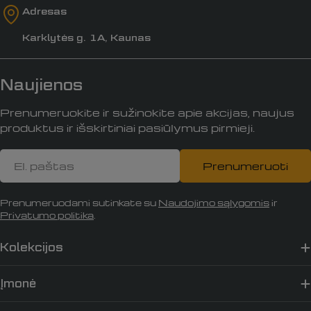
Adresas
Karklytės g. 1A, Kaunas
Naujienos
Prenumeruokite ir sužinokite apie akcijas, naujus
produktus ir išskirtiniai pasiūlymus pirmieji.
El.
Prenumeruoti
paštas
Prenumeruodami sutinkate su
Naudojimo sąlygomis
ir
Privatumo politika
.
Kolekcijos
Įmonė