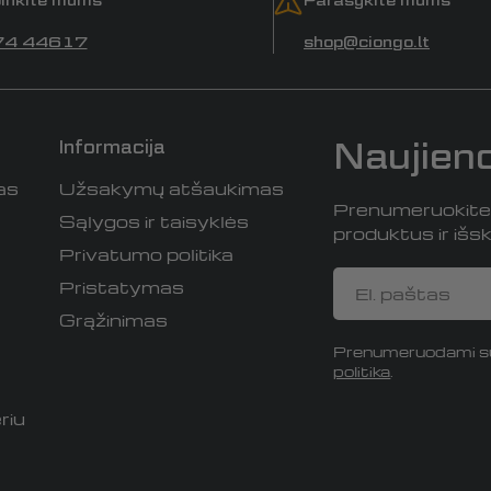
74 44617
shop@ciongo.lt
Naujien
Informacija
as
Užsakymų atšaukimas
Prenumeruokite i
Sąlygos ir taisyklės
produktus ir išski
Privatumo politika
El.
Pristatymas
paštas
Grąžinimas
Prenumeruodami su
politika
.
riu