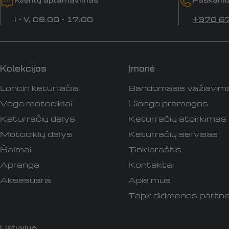
I - V, 09:00 - 17:00
+370 6
Kolekcijos
Įmonė
Loncin keturračiai
Bandomasis važiavim
Voge motociklai
Ciongo pramogos
Keturračių dalys
Keturračių atpirkimas
Motociklų dalys
Keturračių servisas
Šalmai
Tinklaraštis
Apranga
Kontaktai
Aksesuarai
Apie mus
Tapk didmenos partne
Lietuvių