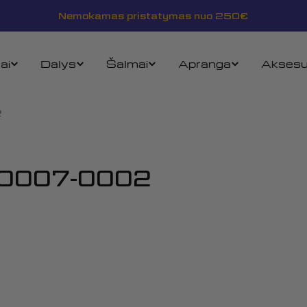
Nemokamas pristatymas nuo 250€
ai
Dalys
Šalmai
Apranga
Aksesu
2
50007-0002