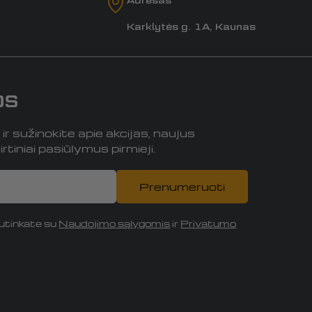
Karklytės g. 1A, Kaunas
os
r sužinokite apie akcijas, naujus
rtiniai pasiūlymus pirmieji.
Prenumeruoti
tinkate su
Naudojimo sąlygomis
ir
Privatumo