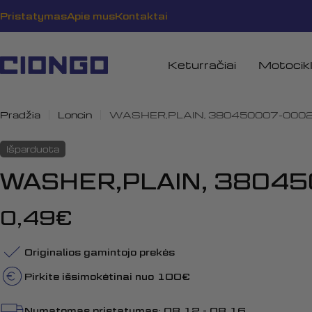
Pereiti
Pristatymas
Apie mus
Kontaktai
prie
turinio
Keturračiai
Motocikl
Pradžia
Loncin
WASHER,PLAIN, 380450007-000
Išparduota
WASHER,PLAIN, 3804
Įprasta
0,49€
kaina
Originalios gamintojo prekės
Pirkite išsimokėtinai nuo 100€
Numatomas pristatymas:
08.12 - 08.16