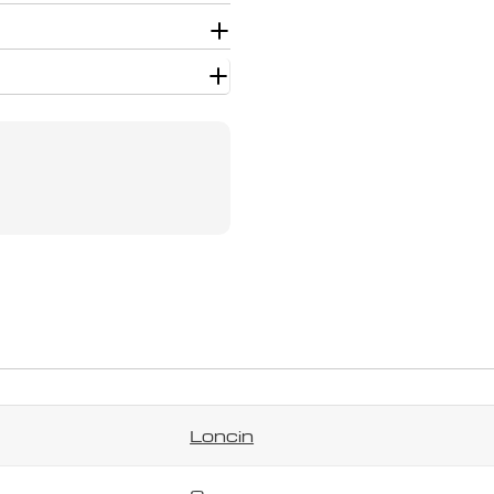
Užduokite klausimą
Jūsų
vardas
Jūsų
el.
paštas
Jūsų
telefonas
Jūsų
pranešimas
Laukai, pažymėti *, yra privalomi.
Loncin
Siųsti klausimą