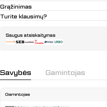
Grąžinimas
Turite klausimų?
Apmokėjimo
Saugus atsiskaitymas
būdai
Savybės
Gamintojas
Gamintojas