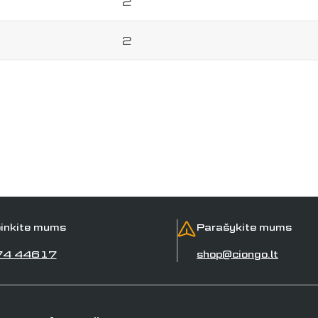
2
2
inkite mums
Parašykite mums
74 44617
shop@ciongo.lt