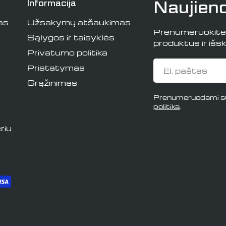
Naujien
Informacija
as
Užsakymų atšaukimas
Prenumeruokite i
Sąlygos ir taisyklės
produktus ir išski
Privatumo politika
El.
Pristatymas
paštas
Grąžinimas
Prenumeruodami su
politika
.
riu