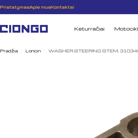
Pereiti
Pristatymas
Apie mus
Kontaktai
prie
turinio
Keturračiai
Motocikl
Pradžia
Loncin
WASHER,STEERING STEM, 31034