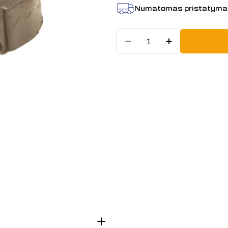
Numatomas pristatyma
Kiekis
Sumažinti kie
Padidint