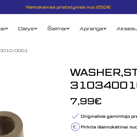
Nemokamas pristatymas nuo 250€
ai
Dalys
Šalmai
Apranga
Aksesu
0010-0001
WASHER,ST
31034001
Įprasta
7,99€
kaina
Originalios gamintojo p
Pirkite išsimokėtinai n