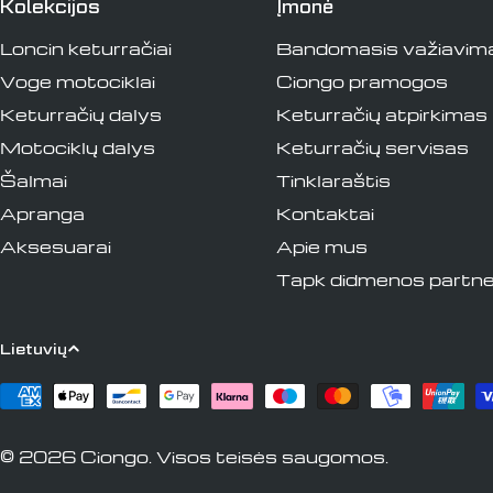
Kolekcijos
Įmonė
Loncin keturračiai
Bandomasis važiavim
Voge motociklai
Ciongo pramogos
Keturračių dalys
Keturračių atpirkimas
Motociklų dalys
Keturračių servisas
Šalmai
Tinklaraštis
Apranga
Kontaktai
Aksesuarai
Apie mus
Tapk didmenos partne
K
Lietuvių
a
Apmokėjimo
būdai
l
© 2026
Ciongo
. Visos teisės saugomos.