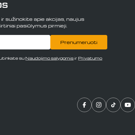
os
r sužinokite apie akcijas, naujus
rtiniai pasiūlymus pirmieji.
Prenumeruoti
tinkate su
Naudojimo sąlygomis
ir
Privatumo
Translation missing:
„Instagram“
„TikTok“
„Y