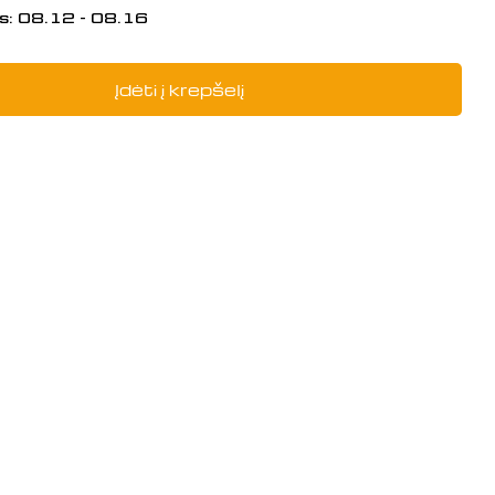
s:
08.12 - 08.16
Įdėti į krepšelį
kį: WASHER,STEERING STEM, 310340
i WASHER,STEERING STEM, 31034001