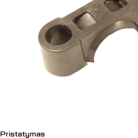
Atidaryti mediją 0 modalyje
Pristatymas