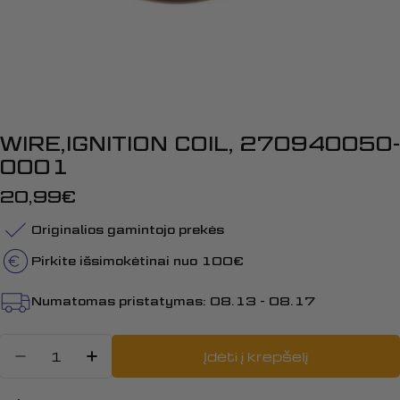
WIRE,IGNITION COIL, 270940050-
0001
Įprasta
20,99€
kaina
Originalios gamintojo prekės
Pirkite išsimokėtinai nuo 100€
Numatomas pristatymas:
08.13 - 08.17
Kiekis
Įdėti į krepšelį
Sumažinti kiekį: WIRE,IGNITION C
Padidinti WIRE,IGNITION COI