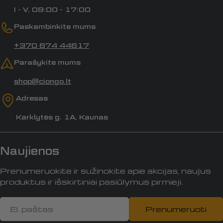
I - V, 09:00 - 17:00
Paskambinkite mums
+370 674 44617
Parašykite mums
shop@ciongo.lt
Adresas
Karklytės g. 1A, Kaunas
Naujienos
Prenumeruokite ir sužinokite apie akcijas, naujus
produktus ir išskirtiniai pasiūlymus pirmieji.
El.
Prenumeruoti
paštas