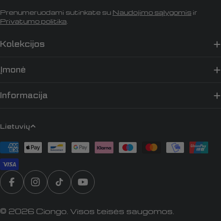
Prenumeruodami sutinkate su
Naudojimo sąlygomis
ir
Privatumo politika
.
Kolekcijos
Įmonė
Informacija
K
Lietuvių
a
Apmokėjimo
l
būdai
b
a
Translation missing: lt.general.social.links.faceb
„Instagram“
„TikTok“
„YouTube“
© 2026
Ciongo
. Visos teisės saugomos.